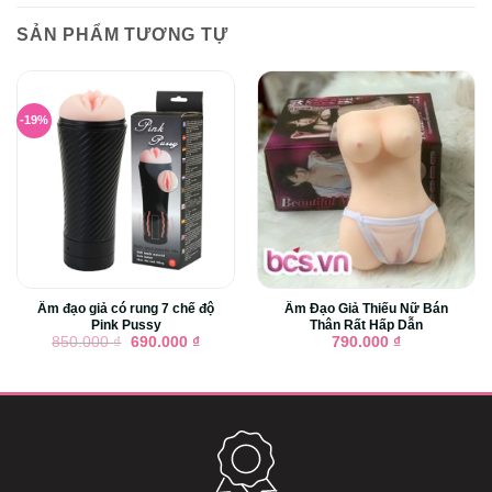
SẢN PHẨM TƯƠNG TỰ
-19%
Âm đạo giả có rung 7 chế độ
Âm Đạo Giả Thiếu Nữ Bán
Pink Pussy
Thân Rất Hấp Dẫn
Giá
Giá
850.000
₫
690.000
₫
790.000
₫
gốc
hiện
là:
tại
850.000 ₫.
là:
690.000 ₫.