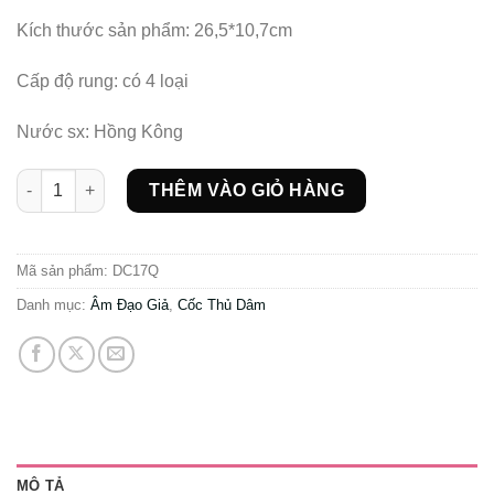
Kích thước sản phẩm: 26,5*10,7cm
Cấp độ rung: có 4 loại
Nước sx: Hồng Kông
Đèn pin thủ dâm 4 cấp độ rung Pink Lady số lượng
THÊM VÀO GIỎ HÀNG
Mã sản phẩm:
DC17Q
Danh mục:
Âm Đạo Giả
,
Cốc Thủ Dâm
MÔ TẢ