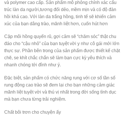
và polymer cao cấp. Sản phẩm mô phỏng chính xác cấu
trúc làn da người,tương đối dẻo, mềm mịn và có độ đàn
hồi khá cao. Với làn da trắng hồng, tinh tế sẽ khiến cảm
xúc của bạn dâng trào, mãnh liệt hơn, cuốn hút hơn
Cặp môi hồng quyến rũ, gợi cảm sẽ “chăm sóc” thật chu
đáo cho “cậu nhỏ” của bạn tuyệt vời y như cô gái mới lớn
thực sự. Phần bên trong của sản phẩm được thiết kế chặt
chẽ, se khít chắc chắn sẽ làm bạn cực kỳ yêu thích và
nhanh chóng tới đỉnh như ý.
Đặc biệt, sản phẩm có chức năng rung với cơ số tần số
rung động cao trào sẽ đem lại cho bạn những cảm giác
mãnh liệt tuyệt vời và thú vị nhất trong đời sống tình dục
mà bạn chưa từng trải nghiệm.
Chất bôi trơn cho chuyện ấy