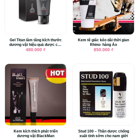
Gel Titan làm tăng kích thước
Kem tê giác kéo dài thời gian
dương vật hiệu quả được chế
Rhino- hàng Áo
xuất từ Nga
480.000
₫
850.000
₫
Kem kích thích phát triển
Stud 100 – Thần dược chống
dương vật BlackMan
xuất tinh sớm cho nam giới