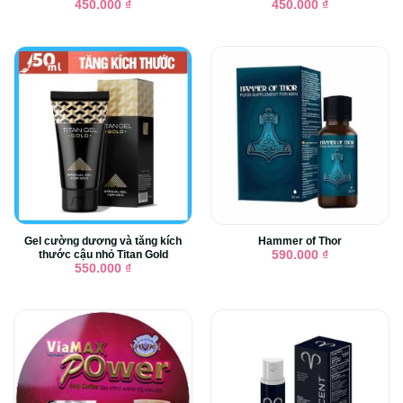
450.000
₫
450.000
₫
Gel cường dương và tăng kích
Hammer of Thor
thước cậu nhỏ Titan Gold
590.000
₫
550.000
₫