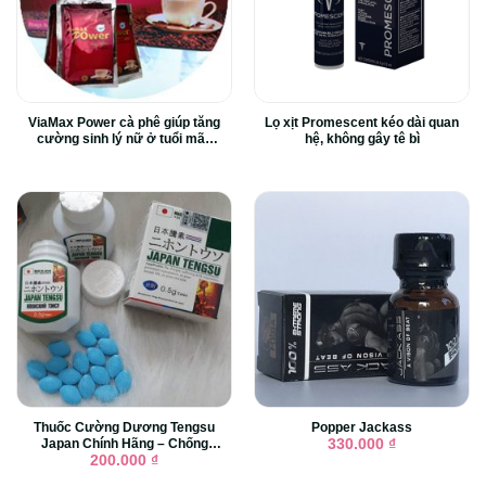
ViaMax Power cà phê giúp tăng
Lọ xịt Promescent kéo dài quan
cường sinh lý nữ ở tuổi mãn
hệ, không gây tê bì
kinh
Thuốc Cường Dương Tengsu
Popper Jackass
Japan Chính Hãng – Chống
330.000
₫
Xuất Tinh Sớm Hiệu Qủa
200.000
₫