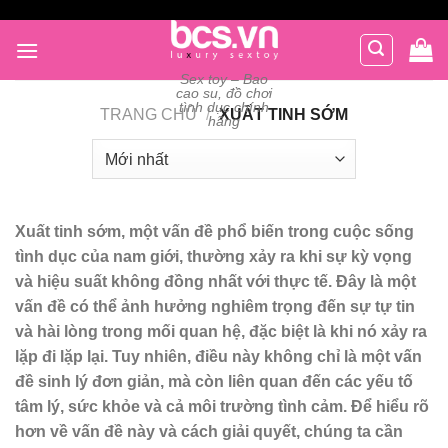
Chuyển
đến
nội
Sex toy – Bao
dung
cao su, đồ chơi
tình dục chính
TRANG CHỦ
/
XUẤT TINH SỚM
hãng
Xuất tinh sớm, một vấn đề phổ biến trong cuộc sống
tình dục của nam giới, thường xảy ra khi sự kỳ vọng
và hiệu suất không đồng nhất với thực tế. Đây là một
vấn đề có thể ảnh hưởng nghiêm trọng đến sự tự tin
và hài lòng trong mối quan hệ, đặc biệt là khi nó xảy ra
lặp đi lặp lại. Tuy nhiên, điều này không chỉ là một vấn
đề sinh lý đơn giản, mà còn liên quan đến các yếu tố
tâm lý, sức khỏe và cả môi trường tình cảm. Để hiểu rõ
hơn về vấn đề này và cách giải quyết, chúng ta cần