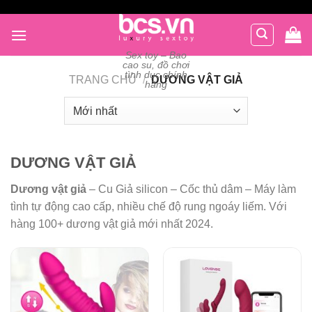
Chuyển
đến
nội
Sex toy – Bao
dung
cao su, đồ chơi
tình dục chính
TRANG CHỦ
/
DƯƠNG VẬT GIẢ
hãng
DƯƠNG VẬT GIẢ
Dương vật giả
– Cu Giả silicon – Cốc thủ dâm – Máy làm
tình tự động cao cấp, nhiều chế độ rung ngoáy liếm. Với
hàng 100+ dương vật giả mới nhất 2024.