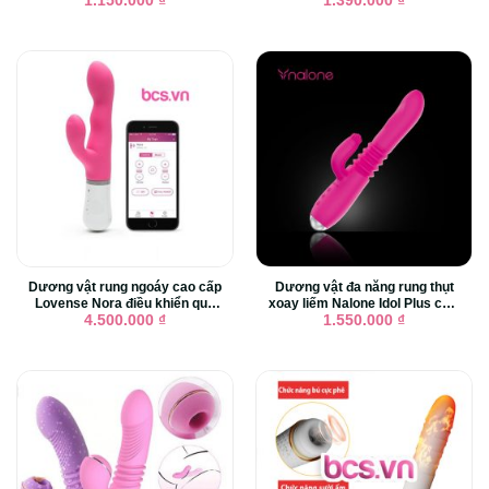
1.150.000
₫
1.390.000
₫
Dương vật rung ngoáy cao cấp
Dương vật đa năng rung thụt
Lovense Nora điều khiển qua
xoay liếm Nalone Idol Plus cực
app
phê
4.500.000
₫
1.550.000
₫