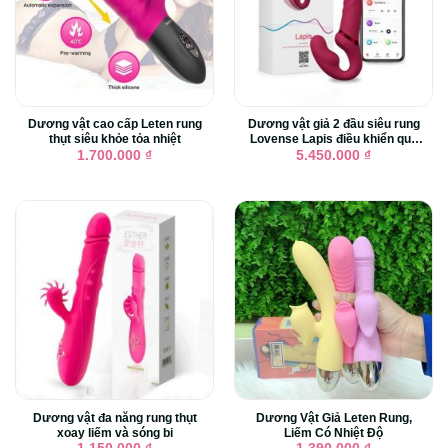
Dương vật cao cấp Leten rung
Dương vật giả 2 đầu siêu rung
thụt siêu khỏe tỏa nhiệt
Lovense Lapis điều khiển qua
app
1.700.000
₫
5.450.000
₫
Dương vật đa năng rung thụt
Dương Vật Giả Leten Rung,
xoay liếm và sóng bi
Liếm Có Nhiệt Độ