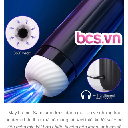
Máy bú mút Sam luôn được đánh giá cao về những trải
nghiệm chân thực mà nó mang lại. Với thiết kế
lõi silicone
siêu mềm mịn kết hợp nhiều bi cộm bên trong,
anh em sẽ