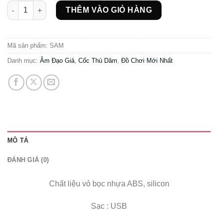
Âm đạo giả tự động Svakom SAM rung bú cực phê tặng kèm chai
THÊM VÀO GIỎ HÀNG
Mã sản phẩm:
SAM
Danh mục:
Âm Đạo Giả
,
Cốc Thủ Dâm
,
Đồ Chơi Mới Nhất
MÔ TẢ
ĐÁNH GIÁ (0)
Chất liệu vỏ bọc nhựa ABS, silicon
Sạc : USB