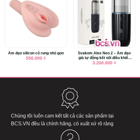
Âm đạo silicon có rung nhỏ gọn
Svakom Alex Neo 2 – Âm đạo
giả tự động kết nối điều khiển
550.000
₫
qua ĐTDD
3.200.000
₫
Chúng tôi luôn cam kết tất cả các sản phẩm tại
BCS.VN
đều là chính hãng, có xuất xứ rõ ràng