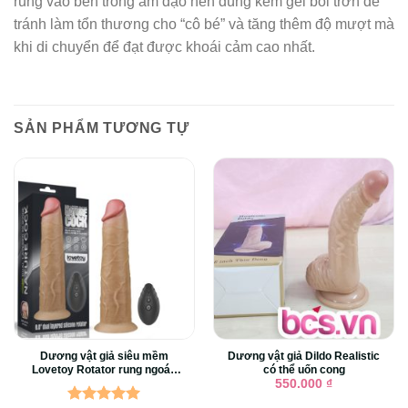
rung vào bên trong âm đạo nên dùng kèm gel bôi trơn để
tránh làm tổn thương cho “cô bé” và tăng thêm độ mượt mà
khi di chuyển để đạt được khoái cảm cao nhất.
SẢN PHẨM TƯƠNG TỰ
Dương vật giả siêu mềm
Dương vật giả Dildo Realistic
Lovetoy Rotator rung ngoáy
có thể uốn cong
điều khiển xa
550.000
₫