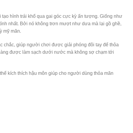
i tạo hình trái khổ qua gai góc cực kỳ ấn tượng. Giống như
ình nhất. Bởi nó không trơn mượt như dưa mà lại gồ ghề,
kỳ mỹ mãn.
c chắc, giúp người chơi được giải phóng đôi tay để thỏa
ễ dàng được làm sạch dưới nước mà không sợ chạm tới
 thể kích thích hậu môn giúp cho người dùng thỏa mãn