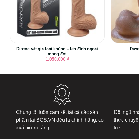
Dương vật giả loại khủng – lên đỉnh ngoài
Dươn
mong đợi
1.050.000
₫
Chúng tôi luôn cam kết tất cả các sản
Đội ngũ nhâ
phẩm tại
BCS.VN
đều là chính hãng, có
thức chuyê
xuất xứ rõ ràng
trợ