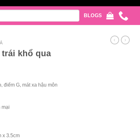
BLOGS
Ả
trái khổ qua
o, điểm G, mát xa hậu môn
 mại
 x 3.5cm