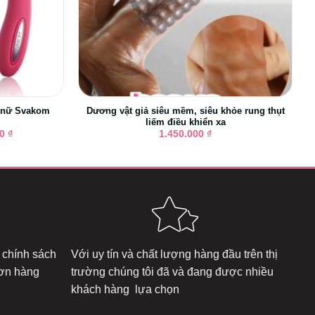
o nữ Svakom
Dương vật giả siêu mềm, siêu khỏe rung thụt
liếm điều khiển xa
Giá
00
₫
1.450.000
₫
hiện
tại
0 ₫.
là:
2.850.000 ₫.
 chính sách
Với uy tín và chất lượng hàng đầu trên thị
đơn hàng
trường chúng tôi đã và đang được nhiều
khách hàng lựa chọn