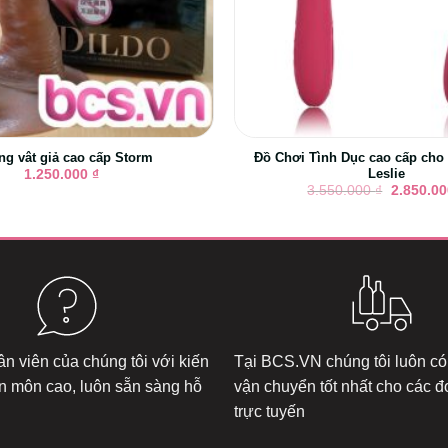
g vât giả cao cấp Storm
Đồ Chơi Tình Dục cao cấp ch
Leslie
1.250.000
₫
Giá
3.550.000
₫
2.850.0
gốc
là:
3.550.00
n viên của chúng tôi với kiến
Tại
BCS.VN
chúng tôi luôn có
n môn cao, luôn sẵn sàng hỗ
vận chuyển tốt nhất cho các 
trực tuyến