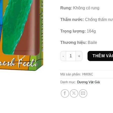
Rung:
Không có rung
Thấm nước:
Chống thấm n
Trọng lượng:
164g
Thương hiệu:
Baile
Dương vật hình trái khổ qua 
THÊM VÀ
Mã sản phẩm:
HM06C
Danh mục:
Dương Vật Giả