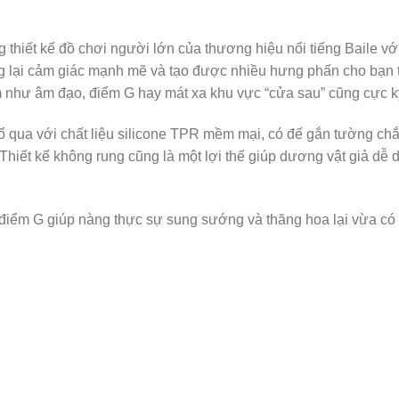
g thiết kế đồ chơi người lớn của thương hiệu nổi tiếng Baile vớ
ng lại cảm giác mạnh mẽ và tạo được nhiều hưng phấn cho bạn t
m như âm đạo, điểm G hay mát xa khu vực “cửa sau” cũng cực 
ổ qua với chất liệu silicone TPR mềm mại, có đế gắn tường chắ
hiết kế không rung cũng là một lợi thế giúp dương vật giả d
, điểm G giúp nàng thực sự sung sướng và thăng hoa lại vừa có