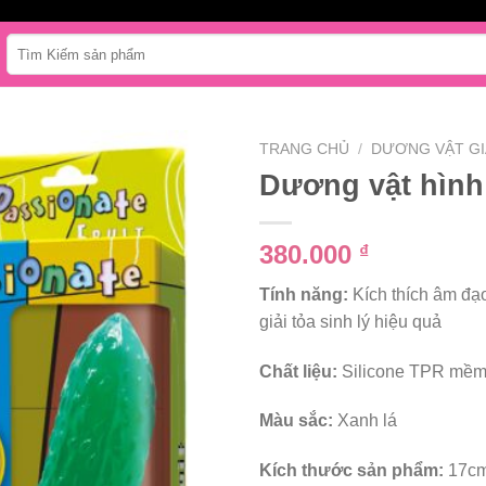
Tìm
kiếm:
TRANG CHỦ
/
DƯƠNG VẬT GI
Dương vật hình 
380.000
₫
Tính năng:
Kích thích âm đạ
giải tỏa sinh lý hiệu quả
Chất liệu:
Silicone TPR mềm
Màu sắc:
Xanh lá
Kích thước sản phẩm:
17cm