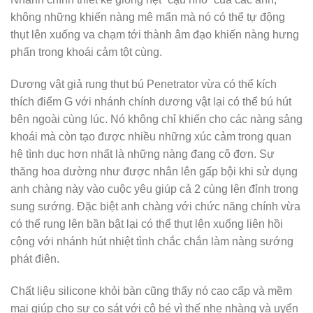
không những khiến nàng mê mẩn mà nó có thể tự động
thụt lên xuống va chạm tới thành âm đạo khiến nàng hưng
phấn trong khoái cảm tột cùng.
Dương vật giả rung thụt bú Penetrator vừa có thể kích
thích điểm G với nhánh chính dương vật lại có thể bú hút
bên ngoài cùng lúc. Nó không chỉ khiến cho các nàng sảng
khoái mà còn tạo được nhiều những xúc cảm trong quan
hệ tình dục hơn nhất là những nàng đang cô đơn. Sự
thăng hoa dường như được nhân lên gấp bội khi sử dụng
anh chàng này vào cuộc yêu giúp cả 2 cùng lên đỉnh trong
sung sướng. Đặc biệt anh chàng với chức năng chính vừa
có thể rung lên bần bật lại có thể thụt lên xuống liên hồi
cộng với nhánh hút nhiệt tình chắc chắn làm nàng sướng
phát điên.
Chất liệu silicone khỏi bàn cũng thấy nó cao cấp và mềm
mại giúp cho sự cọ sát với cô bé vì thế nhẹ nhàng và uyển