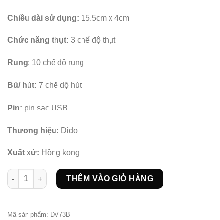
Chiều dài sử dụng:
15.5cm x 4cm
Chức năng thụt:
3 chế độ thụt
Rung
: 10 chế độ rung
Bú/ hút:
7 chế độ hút
Pin:
pin sạc USB
Thương hiệu:
Dido
Xuất xứ:
Hồng kong
Dương vật giả rung thụt bú Penetrator số lượng
THÊM VÀO GIỎ HÀNG
Mã sản phẩm:
DV73B