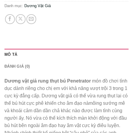
Danh mục:
Dương Vật Giả
MÔ TẢ
ĐÁNH GIÁ (0)
Dương vật giả rung thụt bú Penetrator
món đồ chơi tình
dục dành riêng cho chị em với khả năng vượt trội 3 trong 1
cực kỳ đẳng cấp. Dương vật giả có thể vừa rung thụt lại có
thể bú hút cực phê khiến cho âm đạo nàmôing sướng mê
và khoái cảm dần dần chả khác nào được làm tình cùng
người ấy. Nó vừa có thể kích thích màn khởi động với đầu
bú hút bên ngoài âm đạo hay âm vật cực kỳ điêu luyện.
Nhánh chính thiết kế giống hệt “cậu nhỏ” của các anh,