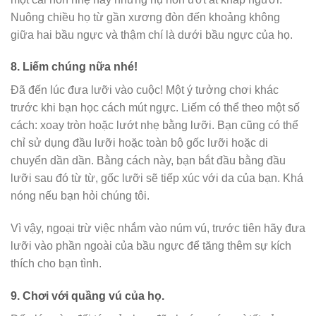
Nuông chiều họ từ gần xương đòn đến khoảng không
giữa hai bầu ngực và thậm chí là dưới bầu ngực của họ.
8.
Liếm chúng nữa nhé!
Đã đến lúc đưa lưỡi vào cuộc! Một ý tưởng chơi khác
trước khi bạn học cách mút ngực. Liếm có thể theo một số
cách: xoay tròn hoặc lướt nhẹ bằng lưỡi. Bạn cũng có thể
chỉ sử dụng đầu lưỡi hoặc toàn bộ gốc lưỡi hoặc di
chuyển dần dần. Bằng cách này, bạn bắt đầu bằng đầu
lưỡi sau đó từ từ, gốc lưỡi sẽ tiếp xúc với da của bạn. Khá
nóng nếu bạn hỏi chúng tôi.
Vì vậy, ngoại trừ việc nhắm vào núm vú, trước tiên hãy đưa
lưỡi vào phần ngoài của bầu ngực để tăng thêm sự kích
thích cho bạn tình.
9.
Chơi với quầng vú của họ.