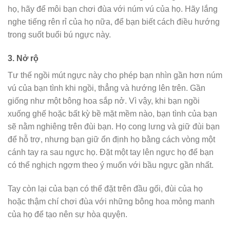
họ, hãy để môi bạn chơi đùa với núm vú của họ. Hãy lắng
nghe tiếng rên rỉ của họ nữa, để bạn biết cách điều hướng
trong suốt buổi bú ngực này.
3.
Nở rộ
Tư thế ngồi mút ngực này cho phép bạn nhìn gần hơn núm
vú của bạn tình khi ngồi, thẳng và hướng lên trên. Gần
giống như một bông hoa sắp nở. Vì vậy, khi bạn ngồi
xuống ghế hoặc bất kỳ bề mặt mềm nào, bạn tình của bạn
sẽ nằm nghiêng trên đùi bạn. Họ cong lưng và giữ đùi bạn
để hỗ trợ, nhưng bạn giữ ổn định họ bằng cách vòng một
cánh tay ra sau ngực họ. Đặt một tay lên ngực họ để bạn
có thể nghịch ngợm theo ý muốn với bầu ngực gần nhất.
Tay còn lại của bạn có thể đặt trên đầu gối, đùi của họ
hoặc thậm chí chơi đùa với những bông hoa mỏng manh
của họ để tạo nên sự hòa quyện.