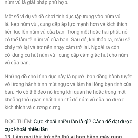
núm vú là giải pháp phù hợp.
Một số ví dụ về đồ chơi tình dục tập trung vào núm vú
là
kẹp núm vú
, cung cấp áp lực mạnh hơn và kích thích
liên tục lên núm vú của bạn. Trong một hoặc hai phút, nó
có thể làm tê núm vú của bạn. Sau đó, khi tháo ra, máu sẽ
chảy trở lại và trở nên nhạy cảm trở lại. Ngoài ra còn
có
dụng cụ hút núm vú
, cung cấp cảm giác hút cho núm
vú của bạn.
Những đồ chơi tình dục này là người bạn đồng hành tuyệt
vời trong hành trình mút ngực và làm hài lòng bạn tình của
bạn. Họ có thể đeo nó trong khi quan hệ hoặc trong một
khoảng thời gian nhất định chỉ để núm vú của họ được
kích thích và cương cứng.
ĐỌC THÊM:
Cực khoái nhiều lần là gì? Cách để đạt được
cực khoái nhiều lần
13.
Làm mọi thứ trở nên thú vị hơn bằng máy rung.