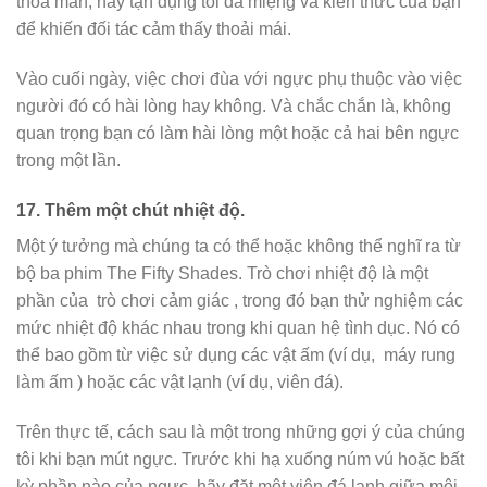
thỏa mãn, hãy tận dụng tối đa miệng và kiến ​​thức của bạn
để khiến đối tác cảm thấy thoải mái.
Vào cuối ngày, việc chơi đùa với ngực phụ thuộc vào việc
người đó có hài lòng hay không. Và chắc chắn là, không
quan trọng bạn có làm hài lòng một hoặc cả hai bên ngực
trong một lần.
17.
Thêm một chút nhiệt độ.
Một ý tưởng mà chúng ta có thể hoặc không thể nghĩ ra từ
bộ ba phim The Fifty Shades. Trò chơi nhiệt độ là một
phần của
trò chơi cảm giác
, trong đó bạn thử nghiệm các
mức nhiệt độ khác nhau trong khi quan hệ tình dục. Nó có
thể bao gồm từ việc sử dụng các vật ấm (ví dụ,
máy rung
làm ấm
) hoặc các vật lạnh (ví dụ, viên đá).
Trên thực tế, cách sau là một trong những gợi ý của chúng
tôi khi bạn mút ngực. Trước khi hạ xuống núm vú hoặc bất
kỳ phần nào của ngực, hãy đặt một viên đá lạnh giữa môi.