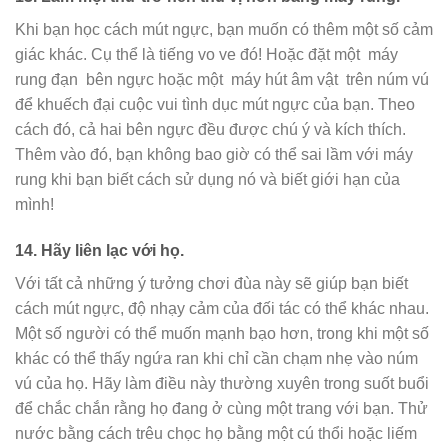
Khi bạn học cách mút ngực, bạn muốn có thêm một số cảm
giác khác. Cụ thể là tiếng vo ve đó! Hoặc đặt một
máy
rung đạn
bên ngực hoặc một
máy hút âm vật
trên núm vú
để khuếch đại cuộc vui tình dục mút ngực của bạn. Theo
cách đó, cả hai bên ngực đều được chú ý và kích thích.
Thêm vào đó, bạn không bao giờ có thể sai lầm với máy
rung khi bạn biết cách sử dụng nó và biết giới hạn của
mình!
14.
Hãy liên lạc với họ.
Với tất cả những ý tưởng chơi đùa này sẽ giúp bạn biết
cách mút ngực, độ nhạy cảm của đối tác có thể khác nhau.
Một số người có thể muốn mạnh bạo hơn, trong khi một số
khác có thể thấy ngứa ran khi chỉ cần chạm nhẹ vào núm
vú của họ. Hãy làm điều này thường xuyên trong suốt buổi
để chắc chắn rằng họ đang ở cùng một trang với bạn. Thử
nước bằng cách trêu chọc họ bằng một cú thổi hoặc liếm