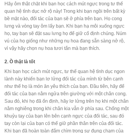
Hãy ôm thật chặt khi bạn học cách mút ngực trong tư thế
quan hệ tình dục nở rộ này! Trong khi bạn ngồi trên bất kỳ
bề mặt nào, đối tác của bạn sẽ ở phía trên bạn. Họ cong
lưng và vòng tay ôm lấy bạn. Khi bạn hạ môi xuống ngực
họ, tay bạn sẽ đặt sau lưng họ để giữ cố định chúng. Núm
vú của họ giống như những nụ hoa đang sẵn sàng nở rộ,
vì vậy hãy chọn nụ hoa tươi tắn mà bạn thích.
2.
Ồ thật là tốt
Khi bạn học cách mút ngực, tư thế quan hệ tình dục ngon
lành này khiến bạn lơ lửng đối tác của mình từ bên cạnh
như thể họ là món ăn yêu thích của bạn. Đầu tiên, hãy để
đối tác của bạn nằm ngửa trên giường với một chân cong.
Sau đó, khi họ đã ổn định, hãy lơ lửng trên họ khi một chân
nằm nghiêng trong khi chân kia vẫn ở phía sau. Chống một
khuỷu tay của bạn lên bên cạnh ngực của đối tác, sau đó
tay còn lại của bạn có thể giữ phần thân trên của đối tác.
Khi bạn đã hoàn toàn đắm chìm trong sự đụng chạm của