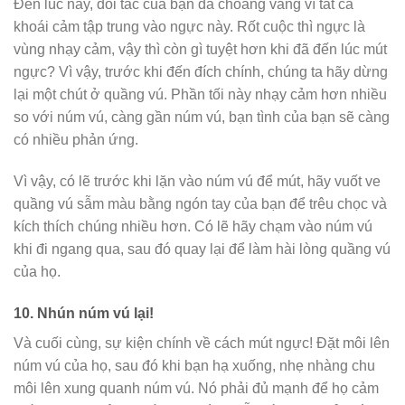
Đến lúc này, đối tác của bạn đã choáng váng vì tất cả
khoái cảm tập trung vào ngực này. Rốt cuộc thì ngực là
vùng nhạy cảm, vậy thì còn gì tuyệt hơn khi đã đến lúc mút
ngực? Vì vậy, trước khi đến đích chính, chúng ta hãy dừng
lại một chút ở quầng vú. Phần tối này nhạy cảm hơn nhiều
so với núm vú, càng gần núm vú, bạn tình của bạn sẽ càng
có nhiều phản ứng.
Vì vậy, có lẽ trước khi lặn vào núm vú để mút, hãy vuốt ve
quầng vú sẫm màu bằng ngón tay của bạn để trêu chọc và
kích thích chúng nhiều hơn. Có lẽ hãy chạm vào núm vú
khi đi ngang qua, sau đó quay lại để làm hài lòng quầng vú
của họ.
10.
Nhún núm vú lại!
Và cuối cùng, sự kiện chính về cách mút ngực! Đặt môi lên
núm vú của họ, sau đó khi bạn hạ xuống, nhẹ nhàng chu
môi lên xung quanh núm vú. Nó phải đủ mạnh để họ cảm