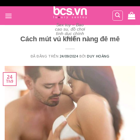
Chuyển
đến
nội
Sex toy – Bao
dung
cao su, đồ chơi
tình dục chính
Cách mút vú khiến nàng đê mê
hãng
ĐÃ ĐĂNG TRÊN
24/09/2024
BỞI
DUY HOÀNG
24
Th9