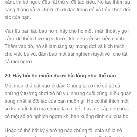
xăm, thì bộ ngực đều rất thú vị để tạo kiểu. Nó tạo thêm sự
căng thẳng và vui tươi khi đi dạo trong đó và trêu chọc đối
tác của bạn.
Và nếu bạn táo bạo hơn, hãy cho họ một
màn thoát y
gợi
cảm để thêm hương vị trước khi đến với sự kiện chính.
Thêm vào đó, nó sẽ làm tăng sự mong đợi và kích thích
cho việc bú vú, đảm bảo một trải nghiệm tuyệt vời cho tất
cả mọi người.
20.
Hãy hỏi họ muốn được hài lòng như thế nào.
Một mẹo khá bất ngờ ở đây! Chúng ta có thể có tất cả
những ý tưởng chơi trò bú vú, nhưng cuối cùng, điều quan
trọng nhất là đối tác của bạn muốn gì. Họ có thể thích một
số trò nhất định mà chúng ta có thể chưa đề cập đến hoặc
có một số trò nghịch ngợm khi bạn xuống đỉnh núi của họ.
Hoặc có thể bất kỳ ý tưởng nào chúng tôi chia sẻ là sở