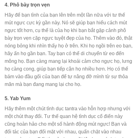
4.
P
hô bày trọn vẹn
Hãy để bạn tình của bạn lên trên một lần nữa với tư thế
mút ngực cực kỳ gần này. Nó sẽ giúp bạn hiểu cách mút
ngực tốt hơn, cụ thể là của họ khi bạn bắt gặp cảnh phô
bày trọn vẹn cặp ngực tuyệt đẹp của họ. Thêm vào đó, thật
nóng bỏng khi nhìn thấy họ ở trên. Khi họ ngồi trên eo bạn,
hãy ấn họ gần bạn. Tay bạn có thể di chuyển từ eo đến
mông họ. Bạn càng mang lại khoái cảm cho ngực họ, lưng
họ càng cong, giúp bạn tiếp cận họ nhiều hơn. Họ có thể
bám vào đầu gối của bạn để tự nâng đỡ mình từ sự thỏa
mãn mà bạn đang mang lại cho họ.
5.
Yab Yum
Hãy thêm một chút tình dục tantra vào hỗn hợp nhưng với
một chút thay đổi. Tư thế quan hệ tình dục cổ điển này
cũng hoàn hảo cho một số hành động mút ngực! Bạn và
đối tác của bạn đối mặt với nhau, quấn chặt vào nhau