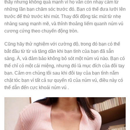
thấy nhưng không quá mạnh vì họ vẫn còn nhạy cảm từ
những lần bạn chăm sóc trước đó. Bạn có thể đưa lưỡi lên
trước để thử trước khi mút. Thay đổi động tác mút từ nhẹ
nhàng sang mạnh mẽ, và thỉnh thoảng liếm quanh núm vú
cương cứng theo chuyển động tròn.
Cũng hãy thử nghiệm với cường độ, trong đó bạn có thể
bắt đầu từ từ và tăng dần khi bạn tình của bạn đã sẵn
sàng. À, và đảm bảo không bỏ sót một núm vú nào. Bạn có
thể chỉ có một cái miệng, nhưng đó là mục đích của đôi tay
bạn. Cảm ơn chúng tôi sau khi đôi tay của bạn tình nắm
chặt tóc bạn vì tất cả sự quyến rũ của núm vú, điều này có
thể dẫn đến cực khoái núm vú .