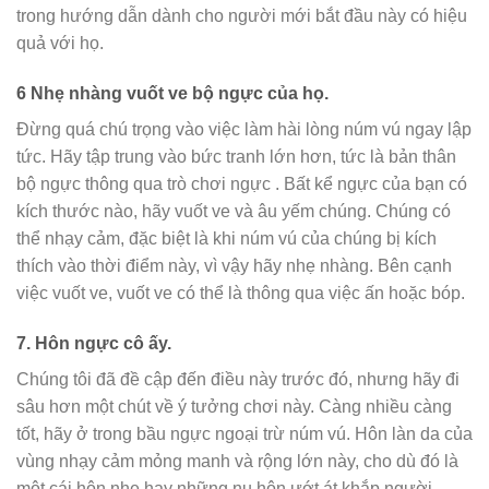
trong hướng dẫn dành cho người mới bắt đầu này có hiệu
quả với họ.
6
Nhẹ nhàng vuốt ve bộ ngực của họ.
Đừng quá chú trọng vào việc làm hài lòng núm vú ngay lập
tức. Hãy tập trung vào bức tranh lớn hơn, tức là bản thân
bộ ngực thông qua trò chơi ngực . Bất kể ngực của bạn có
kích thước nào, hãy vuốt ve và âu yếm chúng. Chúng có
thể nhạy cảm, đặc biệt là khi núm vú của chúng bị kích
thích vào thời điểm này, vì vậy hãy nhẹ nhàng. Bên cạnh
việc vuốt ve, vuốt ve có thể là thông qua việc ấn hoặc bóp.
7.
Hôn ngực cô ấy.
Chúng tôi đã đề cập đến điều này trước đó, nhưng hãy đi
sâu hơn một chút về ý tưởng chơi này. Càng nhiều càng
tốt, hãy ở trong bầu ngực ngoại trừ núm vú. Hôn làn da của
vùng nhạy cảm mỏng manh và rộng lớn này, cho dù đó là
một cái hôn nhẹ hay những nụ hôn ướt át khắp người.