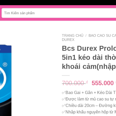
Tìm
kiếm:
TRANG CHỦ
/
BAO CAO SU C
DUREX
Bcs Durex Prol
5in1 kéo dài thờ
khoái cảm(nhập
Giá
700.000
555.000
₫
gốc
✅Bao Gai + Gân + Kéo Dài T
là:
✅Được làm từ mủ cao su tự 
700.000 
✅Chiều dài 20cm – Đường k
✅Nhập khẩu nguyên hộp từ 