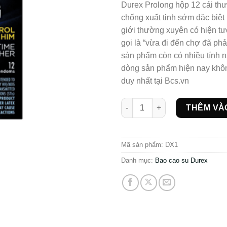
Durex Prolong hộp 12 cái th
chống xuất tinh sớm đặc biệ
giới thường xuyên có hiện t
gọi là “vừa đi đến chợ đã phả
sản phẩm còn có nhiều tính n
dòng sản phẩm hiện nay khô
duy nhất tại Bcs.vn
Bcs Durex Prolong cao cấp 5in
THÊM VÀ
Mã sản phẩm:
DX1
Danh mục:
Bao cao su Durex