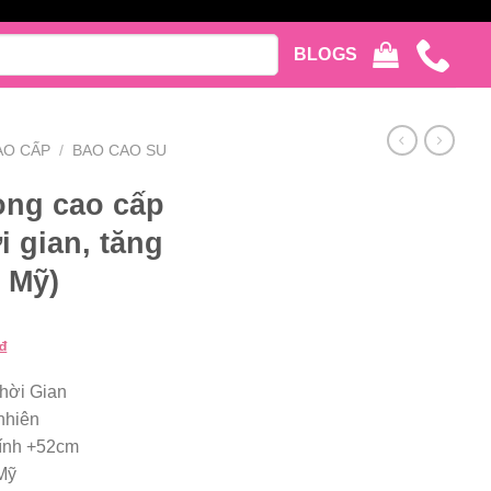
BLOGS
AO CẤP
/
BAO CAO SU
ong cao cấp
i gian, tăng
 Mỹ)
Giá
₫
hiện
hời Gian
tại
nhiên
₫.
là:
ính +52cm
555.000 ₫.
Mỹ