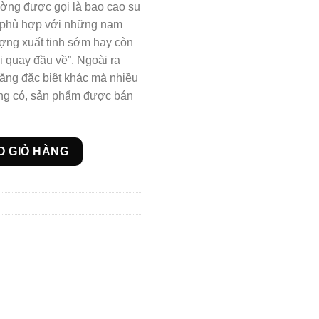
ường được gọi là bao cao su
t phù hợp với những nam
ượng xuất tinh sớm hay còn
i quay đầu về”. Ngoài ra
ăng đặc biệt khác mà nhiều
ng có, sản phẩm được bán
1 kéo dài thời gian, tăng khoái cảm(nhập Mỹ) số lượng
O GIỎ HÀNG