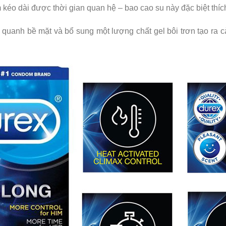
kéo dài được thời gian quan hệ – bao cao su này đặc biệt thíc
o quanh bề mặt và bổ sung một lượng chất gel bôi trơn tạo ra 