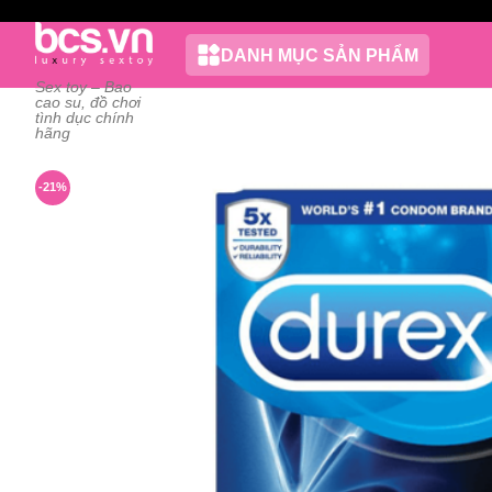
Chuyển
đến
DANH MỤC SẢN PHẨM
nội
Sex toy – Bao
dung
cao su, đồ chơi
tình dục chính
hãng
-21%