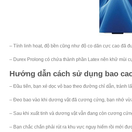
– Tính linh hoạt, độ bền cũng như độ co dãn cực cao đã đư
– Durex Prolong có chứa thành phần Latex nên khử mùi cực
Hướng dẫn cách sử dụng bao cao
– Đầu tiên, bạn xé dọc vỏ bao theo đường chỉ dẫn, tránh lấ
– Đeo bao vào khi dương vật đã cương cứng, bạn nhớ vừa đ
– Sau khi xuất tinh và dương vật vẫn đang còn cương cứng 
– Bạn chắc chắn phải rút ra khu vực nguy hiểm rồi mới đượ