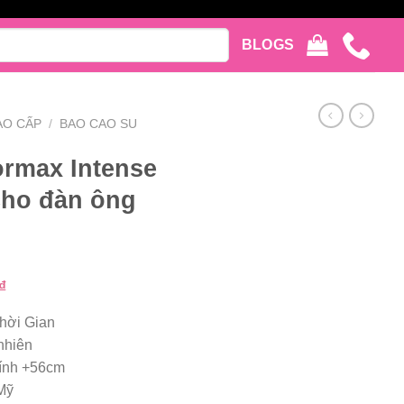
BLOGS
AO CẤP
/
BAO CAO SU
ormax Intense
cho đàn ông
Giá
₫
hiện
hời Gian
tại
nhiên
₫.
là:
ính +56cm
550.000 ₫.
Mỹ