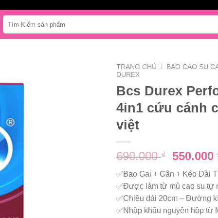
Tìm
kiếm:
TRANG CHỦ
/
BAO CAO SU C
DUREX
Bcs Durex Perf
4in1 cứu cánh 
việt
Giá
690.000
550.000
₫
gốc
✅Bao Gai + Gân + Kéo Dài T
là:
✅Được làm từ mủ cao su tự 
690.000 
✅Chiều dài 20cm – Đường k
✅Nhập khẩu nguyên hộp từ 