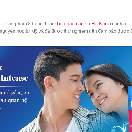
à sản phẩm 3 trong 1 tại
shop bao cao su Hà Nội
có nghĩa là
 nguyên hộp từ Mỹ và đã được thử nghiệm nên đảm bảo được đ