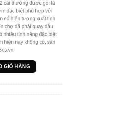
2 cái thường được gọi là
ớm đặc biệt phù hợp với
 có hiện tượng xuất tinh
ến chợ đã phải quay đầu
ó nhiều tính năng đặc biệt
 hiện nay không có, sản
Bcs.vn
4in1 cứu cánh cho đàn ông việt số lượng
O GIỎ HÀNG