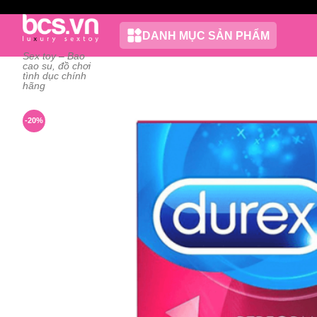
Chuyển
đến
DANH MỤC SẢN PHẨM
nội
Sex toy – Bao
dung
cao su, đồ chơi
tình dục chính
hãng
-20%