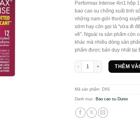
Performax Intense 4in1 hộp 1
bao cao su chống xuất tinh s
những nam giới thường xuyên
sớm hay còn gọi là “vừa đi đ
về”. Ngoài ra sản phẩm còn c
khác mà nhiều dòng sản phẩm
phẩm được bán duy nhất tại 
Bcs Durex Performax Intense 
THÊM VÀ
Mã sản phẩm:
DX6
Danh mục:
Bao cao su Durex