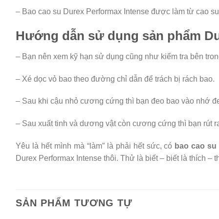
– Bao cao su Durex Performax Intense được làm từ cao su
Hướng dẫn sử dụng sản phẩm Dur
– Bạn nên xem kỹ hạn sử dụng cũng như kiểm tra bên tron
– Xé dọc vỏ bao theo đường chỉ dẫn để trách bị rách bao.
– Sau khi cậu nhỏ cương cứng thì bạn đeo bao vào nhớ đe
– Sau xuất tinh và dương vật còn cương cứng thì bạn rút ra
Yêu là hết mình mà “làm” là phải hết sức, có
bao cao su
Durex Performax Intense thôi. Thử là biết – biết là thích – t
SẢN PHẨM TƯƠNG TỰ