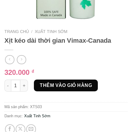
TRANG CHỦ
/
XUẤT TINH SỚM
Xịt kéo dài thời gian Vimax-Canada
320.000
₫
Xịt kéo dài thời gian Vimax-Canada số lượng
THÊM VÀO GIỎ HÀNG
Mã sản phẩm:
XTS03
Danh mục:
Xuất Tinh Sớm