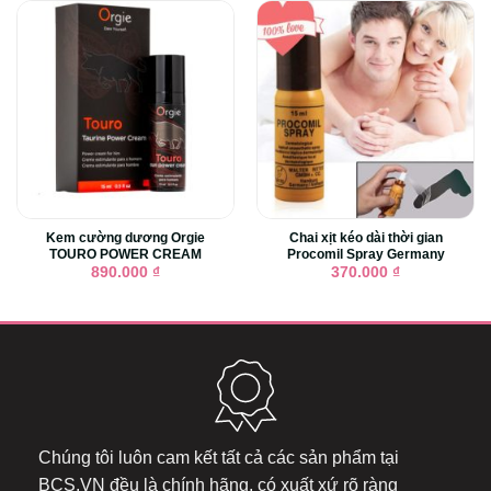
Kem cường dương Orgie
Chai xịt kéo dài thời gian
TOURO POWER CREAM
Procomil Spray Germany
890.000
₫
370.000
₫
Chúng tôi luôn cam kết tất cả các sản phẩm tại
BCS.VN
đều là chính hãng, có xuất xứ rõ ràng