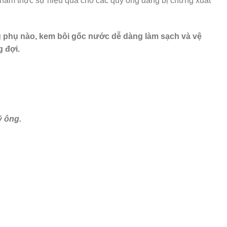
 phẩm thực sự hiệu quả cho các quý ông đang bị chứng xuất
g phụ nào, kem bôi gốc nước dễ dàng làm sạch và vệ
g đợi.
ý ông.