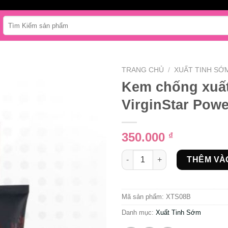
Tìm
kiếm:
TRANG CHỦ
/
XUẤT TINH SỚ
Kem chống xuất
VirginStar Powe
350.000
₫
Kem chống xuất tinh sớm Virg
THÊM VÀ
Mã sản phẩm:
XTS08B
Danh mục:
Xuất Tinh Sớm