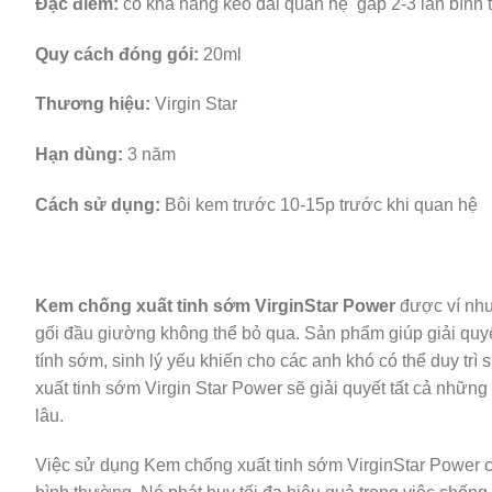
Đặc điểm:
có khả năng kéo dài quan hệ gấp 2-3 lần bình 
Quy cách đóng gói:
20ml
Thương hiệu:
Virgin Star
Hạn dùng:
3 năm
Cách sử dụng:
Bôi kem trước 10-15p trước khi quan hệ
Kem chống xuất tinh sớm VirginStar Power
được ví như
gối đầu giường không thể bỏ qua. Sản phẩm giúp giải quyết
tính sớm, sinh lý yếu khiến cho các anh khó có thể duy t
xuất tinh sớm Virgin Star Power sẽ giải quyết tất cả nhữn
lâu.
Việc sử dụng Kem chống xuất tinh sớm VirginStar Power c