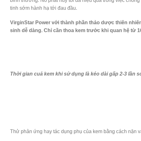
bình thường. Nó phát huy tối đa hiệu quả trong việc chốn
tinh sớm hành hạ tới đau đầu.
VirginStar Power
với thành phần thảo dược thiên nhiên
sinh dễ dàng. Chỉ cần thoa kem trước khi quan hệ từ 
Thời gian cuả kem khi sử dụng là kéo dài gấp 2-3 lần 
Thử phản ứng hay tác dụng phụ của kem bằng cách nặn và