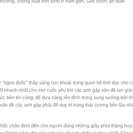
thường, chống xuất tinh sớm ở nam giới, Gốc nước an toàn
 “ngọn đuốc” thắp sáng cực khoái trong quan hệ tình dục cho cá
 nhanh nhất cho mọi cuộc yêu khi các anh gặp vấn đề lan giải 
rì sức bền tới cùng, để đưa nàng lên đỉnh trong sung sướng bởi
g vấn đề các anh gặp phải để duy trì trạng thái cương bền lâu 
hắc chắn đem đến cho người dùng những giây phút thăng hoa v