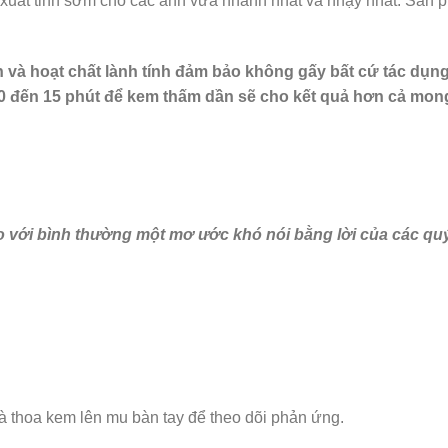
g xuất tinh sớm cho các anh vừa nhanh nhất và nhạy nhất. Sản
 và hoạt chất lành tính đảm bảo không gấy bất cứ tác dụn
10 đến 15 phút để kem thấm dần sẽ cho kết quả hơn cả mon
so với bình thường một mơ ước khó nói bằng lời của các qu
 thoa kem lên mu bàn tay để theo dõi phản ứng.