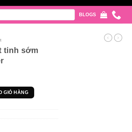
BLOGS
M
 tinh sớm
r
inStar Power số lượng
O GIỎ HÀNG