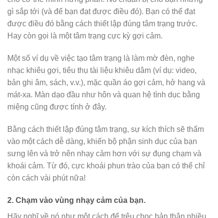
gì sắp tới (và để bạn đạt được điều đó). Bạn có thể đạt
được điều đó bằng cách thiết lập đúng tâm trạng trước.
Hay còn gọi là một tâm trạng cực kỳ gợi cảm.
Một số ví dụ về việc tạo tâm trạng là làm mờ đèn, nghe
nhạc khiêu gợi, tiêu thụ tài liệu khiêu dâm (ví dụ: video,
bản ghi âm, sách, v.v.), mặc quần áo gợi cảm, hở hang và
mát-xa. Màn dạo đầu như hôn và quan hệ tình dục bằng
miệng cũng được tính ở đây.
Bằng cách thiết lập đúng tâm trạng, sự kích thích sẽ thấm
vào một cách dễ dàng, khiến bộ phận sinh dục của bạn
sưng lên và trở nên nhạy cảm hơn với sự đụng chạm và
khoái cảm. Từ đó, cực khoái phun trào của bạn có thể chỉ
còn cách vài phút nữa!
2.
Chạm vào vùng nhạy cảm của bạn.
Hãy nghĩ về nó như một cách để trêu chọc bản thân nhiều