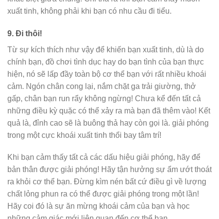
xuất tinh, không phải khi bạn có nhu cầu đi tiểu.
9.
Đi thôi!
Từ sự kích thích như vậy để khiến bạn xuất tinh, dù là do
chính bạn, đồ chơi tình dục hay do bạn tình của bạn thực
hiện, nó sẽ lấp đầy toàn bộ cơ thể bạn với rất nhiều khoái
cảm. Ngón chân cong lại, nắm chặt ga trải giường, thở
gấp, chân bạn run rẩy không ngừng! Chưa kể đến tất cả
những điều kỳ quặc có thể xảy ra mà bạn đã thêm vào! Kết
quả là, đỉnh cao sẽ là buông thả hay còn gọi là. giải phóng
trong một cực khoái xuất tinh thổi bay tâm trí!
Khi bạn cảm thấy tất cả các dấu hiệu giải phóng, hãy để
bản thân được giải phóng! Hãy tận hưởng sự ẩm ướt thoát
ra khỏi cơ thể bạn. Đừng kìm nén bất cứ điều gì về lượng
chất lỏng phun ra có thể được giải phóng trong một lần!
Hãy coi đó là sự ăn mừng khoái cảm của bạn và học
những cảm giác mới liên quan đến cơ thể bạn.