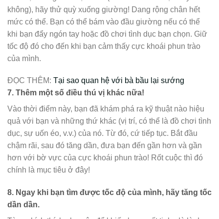
không), hãy thử quỳ xuống giường! Dang rộng chân hết
mức có thể. Bạn có thể bám vào đầu giường nếu có thể
khi bạn đẩy ngón tay hoặc đồ chơi tình dục bạn chọn. Giữ
tốc độ đó cho đến khi bạn cảm thấy cực khoái phun trào
của mình.
ĐỌC THÊM:
Tại sao quan hệ với bà bầu lại sướng
7.
Thêm một số điều thú vị khác nữa!
Vào thời điểm này, bạn đã khám phá ra kỹ thuật nào hiệu
quả với bạn và những thứ khác (vị trí, có thể là đồ chơi tình
dục, sự uốn éo, v.v.) của nó. Từ đó, cứ tiếp tục. Bắt đầu
chậm rãi, sau đó tăng dần, đưa bạn đến gần hơn và gần
hơn với bờ vực của cực khoái phun trào! Rốt cuộc thì đó
chính là mục tiêu ở đây!
8.
Ngay khi bạn tìm được tốc độ của mình, hãy tăng tốc
dần dần.