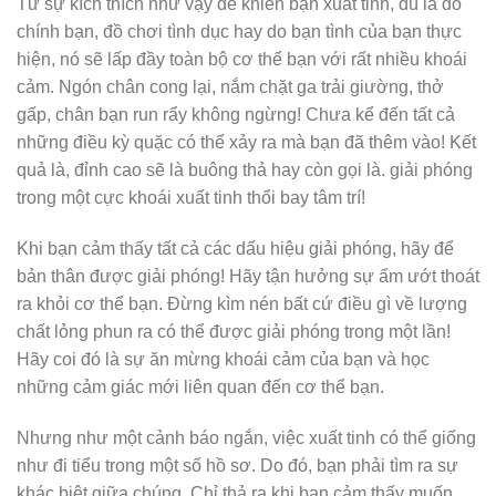
Từ sự kích thích như vậy để khiến bạn xuất tinh, dù là do
chính bạn, đồ chơi tình dục hay do bạn tình của bạn thực
hiện, nó sẽ lấp đầy toàn bộ cơ thể bạn với rất nhiều khoái
cảm. Ngón chân cong lại, nắm chặt ga trải giường, thở
gấp, chân bạn run rẩy không ngừng! Chưa kể đến tất cả
những điều kỳ quặc có thể xảy ra mà bạn đã thêm vào! Kết
quả là, đỉnh cao sẽ là buông thả hay còn gọi là. giải phóng
trong một cực khoái xuất tinh thổi bay tâm trí!
Khi bạn cảm thấy tất cả các dấu hiệu giải phóng, hãy để
bản thân được giải phóng! Hãy tận hưởng sự ẩm ướt thoát
ra khỏi cơ thể bạn. Đừng kìm nén bất cứ điều gì về lượng
chất lỏng phun ra có thể được giải phóng trong một lần!
Hãy coi đó là sự ăn mừng khoái cảm của bạn và học
những cảm giác mới liên quan đến cơ thể bạn.
Nhưng như một cảnh báo ngắn, việc xuất tinh có thể giống
như đi tiểu trong một số hồ sơ. Do đó, bạn phải tìm ra sự
khác biệt giữa chúng. Chỉ thả ra khi bạn cảm thấy muốn