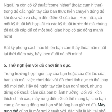
Ngoài ra còn có kỹ thuật “come hither” (hoặc cum hither),
trong đó các ngón tay của bạn thực hiện chuyển động đó
khi đưa vào và chạm đến điểm G của bạn. Hơn nữa, có
một kỹ thuật kết hợp tất cả các kỹ thuật trước đó mà chúng
tôi đã đề cập để có một buổi giao hợp có tác động mạnh
hơn!
Bất kỳ phong cách nào khiến bạn cảm thấy thỏa mãn nhất
tại thời điểm này, hãy theo đuổi nó hết mình!
5.
Thử nghiệm với đồ chơi tình dục.
Trong trường hợp ngón tay của bạn hoặc của đối tác của
bạn khá mỏi, việc chơi đùa với đồ chơi tình dục có thể thay
đổi mọi thứ. Hãy để ngón tay của bạn nghỉ ngơi, nhưng
đừng để khoái cảm của bạn bị ảnh hưởng! Đối với kích
thích chính xác, máy rung điểm G có thể mang lại cho bạn
cảm giác rung động mà bạn sẽ không bao giờ có đủ.
Máy
rung thỏ
cũng là một gợi ý tuyệt vời, đặc biệt là khi tai nhỏ