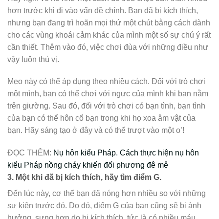
hơn trước khi đi vào vấn đề chính. Bạn đã bị kích thích,
nhưng bạn đang trì hoãn mọi thứ một chút bằng cách dành
cho các vùng khoái cảm khác của mình một số sự chú ý rất
cần thiết. Thêm vào đó, việc chơi đùa với những điều như
vậy luôn thú vị.
Mẹo này có thể áp dụng theo nhiều cách. Đối với trò chơi
một mình, bạn có thể chơi với ngực của mình khi bạn nằm
trên giường. Sau đó, đối với trò chơi có bạn tình, bạn tình
của bạn có thể hôn cổ bạn trong khi họ xoa âm vật của
bạn. Hãy sáng tạo ở đây và có thể trượt vào một o’!
ĐỌC THÊM:
Nụ hôn kiểu Pháp. Cách thực hiện nụ hôn
kiểu Pháp nồng cháy khiến đối phương đê mê
3.
Một khi đã bị kích thích, hãy tìm điểm G.
Đến lúc này, cơ thể bạn đã nóng hơn nhiều so với những
sự kiện trước đó. Do đó, điểm G của bạn cũng sẽ bị ảnh
hưởng, sưng hơn do bị kích thích, tức là có nhiều máu