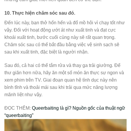
10.
Thực hiện chăm sóc sau đó.
Đến lúc này, bạn thở hổn hển và đổ mồ hôi vì chạy tốt như
vậy. Đối với hoạt động ướt át như xuất tinh và đạt cực
khoái xuất tinh, bước cuối cùng này sẽ rất quan trọng.
Chăm sóc sau có thể bắt đầu bằng việc vệ sinh sạch sẽ
sau khi xuất tinh, đặc biệt là người nhận.
Sau đó, cả hai có thể tắm rửa và thay ga trải giường. Để
thư giãn hơn nữa, hãy ăn một số món ăn thực sự ngon và
xem phim trên TV. Giai đoạn quan hệ tình dục này nên
bình tĩnh và thoải mái sau khi trải qua mức năng lượng
mãnh liệt như vậy.
ĐỌC THÊM:
Queerbaiting là gì? Nguồn gốc của thuật ngữ
“queerbaiting”