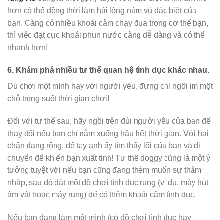
hơn có thể đồng thời làm hài lòng núm vú đặc biệt của
bạn. Càng có nhiều khoái cảm chạy đua trong cơ thể bạn,
thì việc đạt cực khoái phun nước càng dễ dàng và có thể
nhanh hơn!
6.
Khám phá nhiều tư thế quan hệ tình dục khác nhau.
Dù chơi một mình hay với người yêu, đừng chỉ ngồi im một
chỗ trong suốt thời gian chơi!
Đối với tư thế sau, hãy ngồi trên đùi người yêu của bạn để
thay đổi nếu bạn chỉ nằm xuống hầu hết thời gian. Với hai
chân dang rộng, để tay anh ấy tìm thấy lõi của bạn và di
chuyển để khiến bạn xuất tinh! Tư thế doggy cũng là một ý
tưởng tuyệt vời nếu bạn cũng đang thèm muốn sự thâm
nhập, sau đó đặt một đồ chơi tình dục rung (ví dụ, máy hút
âm vật hoặc máy rung) để có thêm khoái cảm tình dục.
Nếu bạn đang làm một mình (có đồ chơi tình dục hay