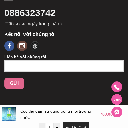
0886323742
(Tất cả các ngày trong tuần )
Kết nối với chúng tôi
Liên hệ với chúng tôi
Cốc thủ dâm sử dụng trong môi trường
700.000
₫
nước
-
+
Add to Cart
Copyright 2026 ©
bcs.vn