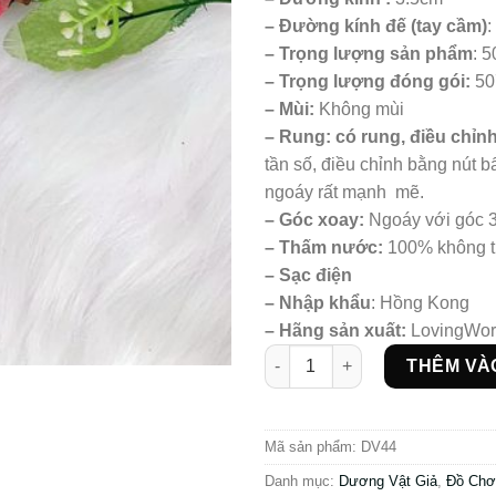
–
Đường kính đế (tay cầm)
:
– Trọng lượng sản phẩm
: 
– Trọng lượng đóng gói:
50
– Mùi:
Không mùi
– Rung: có rung, điều chỉnh
tần số, điều chỉnh bằng nút b
ngoáy rất mạnh mẽ.
– Góc xoay:
Ngoáy với góc 
– Thấm nước:
100% không 
– Sạc điện
– Nhập khẩu
: Hồng Kong
– Hãng sản xuất:
LovingWor
Dương vật siêu cao cấp số lư
THÊM VÀ
Mã sản phẩm:
DV44
Danh mục:
Dương Vật Giả
,
Đồ Chơ