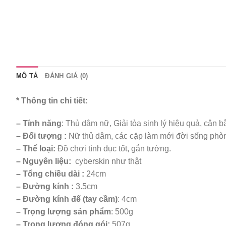
MÔ TẢ
ĐÁNH GIÁ (0)
*
Thông tin chi tiết:
– Tính năng
: Thủ dâm nữ, Giải tỏa sinh lý hiệu quả, cân bằ
– Đối tượng :
Nữ thủ dâm, các cặp làm mới đời sống phò
– Thể loại:
Đồ chơi tình dục tốt, gắn tường.
– Nguyên liệu:
cyberskin như thật
– Tổng chiều dài :
24cm
– Đường kính :
3.5cm
–
Đường kính đế (tay cầm)
: 4cm
– Trọng lượng sản phẩm
: 500g
– Trọng lượng đóng gói:
507g