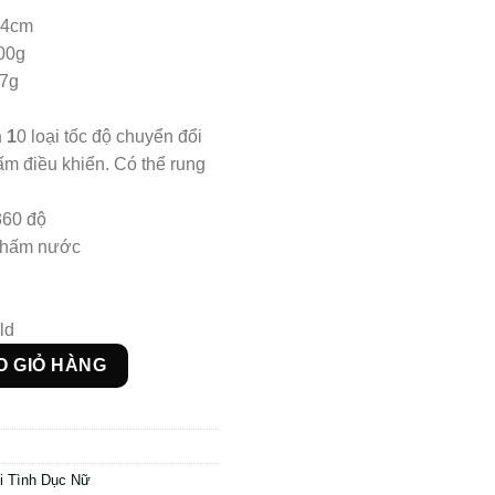
 4cm
500g
7g
 1
0 loại tốc độ chuyển đổi
ấm điều khiển. Có thể rung
360 độ
thấm nước
ld
ợng
O GIỎ HÀNG
i Tình Dục Nữ