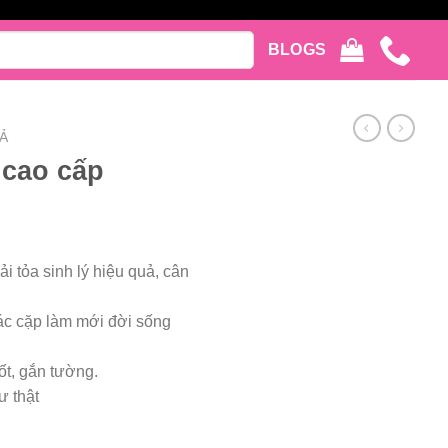
BLOGS
Ả
cao cấp
i tỏa sinh lý hiệu quả, cân
ác cặp làm mới đời sống
ốt, gắn tường.
 thật