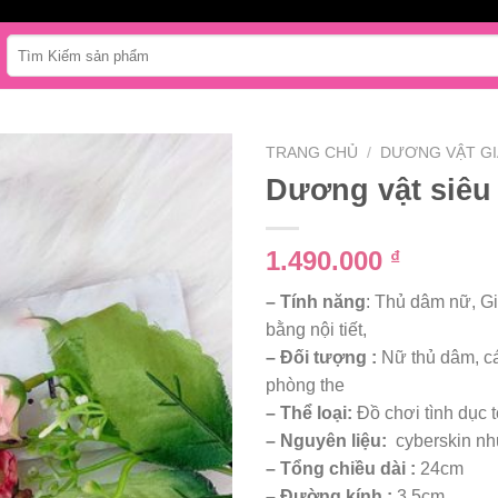
Tìm
kiếm:
TRANG CHỦ
/
DƯƠNG VẬT GI
Dương vật siêu 
1.490.000
₫
– Tính năng
: Thủ dâm nữ, Giả
bằng nội tiết,
– Đối tượng :
Nữ thủ dâm, c
phòng the
– Thể loại:
Đồ chơi tình dục t
– Nguyên liệu:
cyberskin như
– Tổng chiều dài :
24cm
– Đường kính :
3.5cm