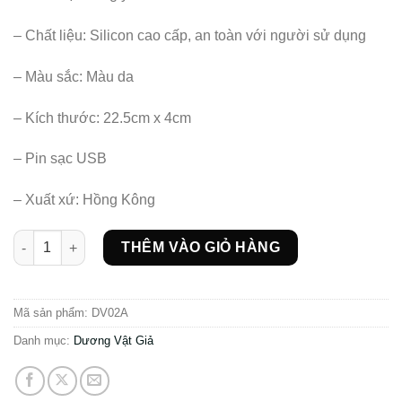
– Chất liệu: Silicon cao cấp, an toàn với người sử dụng
– Màu sắc: Màu da
– Kích thước: 22.5cm x 4cm
– Pin sạc USB
– Xuất xứ: Hồng Kông
Dương Vật Giả Siêu Mềm Rung Thụt Tỏa Nhiệt số lượng
THÊM VÀO GIỎ HÀNG
Mã sản phẩm:
DV02A
Danh mục:
Dương Vật Giả