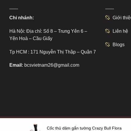
Chi nhánh:
Giới thiệ
Hà Nội: Địa chỉ: Số 8 – Trung Yên 6 –
Liên hệ
Yên Hoà – Cầu Giấy
Blogs
Tp HCM : 171 Nguyễn Thị Thập – Quận 7
Email:
bcsvietnam26@gmail.com
Copyright 2026 ©
bcs.vn
Cốc thủ dâm gắn tường Crazy Bull Flora