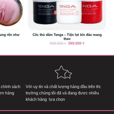
rung rên như
Cốc thủ dâm Tenga – Tiện lợi kín đáo mang
theo
Giá
Giá
500.000
₫
399.000
₫
gốc
hiện
là:
tại
500.000 ₫.
là:
399.000 ₫.
 chính sách
Với uy tín và chất lượng hàng đầu trên thị
đơn hàng
trường chúng tôi đã và đang được nhiều
khách hàng lựa chọn