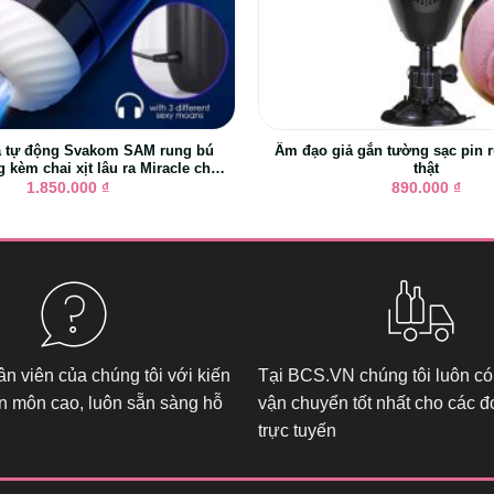
ả tự động Svakom SAM rung bú
Âm đạo giả gắn tường sạc pin 
 kèm chai xịt lâu ra Miracle cho
thật
anh em luyện công
1.850.000
₫
890.000
₫
n viên của chúng tôi với kiến
Tại
BCS.VN
chúng tôi luôn có
n môn cao, luôn sẵn sàng hỗ
vận chuyển tốt nhất cho các 
trực tuyến