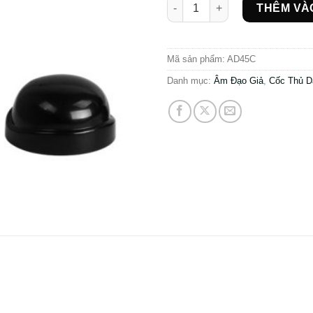
Cốc thủ dâm gắn tường Crazy 
THÊM VÀ
Mã sản phẩm:
AD45C
Danh mục:
Âm Đạo Giả
,
Cốc Thủ 