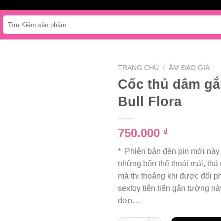
Tìm
kiếm:
TRANG CHỦ
/
ÂM ĐẠO GIẢ
Cốc thủ dâm gắ
Bull Flora
750.000
₫
* Phiên bản đèn pin mới này
những bốn thế thoải mái, thả 
mà thi thoảng khi được đối 
sextoy tiên tiến gắn tường n
đơn…