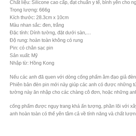
Chất liệu: Silicone cao cấp, đạt chuẩn y tế, bình yên cho 
Trọng lượng: 666g
Kích thước: 28.3cm x 10cm
Màu nhan sắc: đen, trắng
Đặc tính: Dính tường, đặt dưới sàn,…
Độ rung: hoàn toàn không có rung
Pin: có chân sạc pin
Sản xuất: Mỹ
Nhập từ: Hồng Kong
Nếu các anh đã quen với dòng cống phẩm âm đạo giả đèn p
Phiên bản đèn pin mới này giúp các anh có được những tứ 
tường này ăn nhập cho các chàng cô đơn, hoặc những an
cống phẩm được ngụy trang khá ấn tượng, phần lõi với xâ
anh hoàn toàn có thể yên tâm cả về tính năng và chất lượ