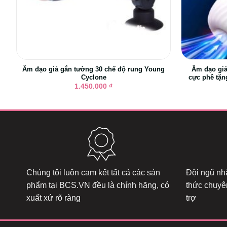
Âm đạo giả gắn tường 30 chế độ rung Young
Âm đạo gi
Cyclone
cực phê tặng
1.450.000
₫
Chúng tôi luôn cam kết tất cả các sản
Đội ngũ nhâ
phẩm tại
BCS.VN
đều là chính hãng, có
thức chuyê
xuất xứ rõ ràng
trợ