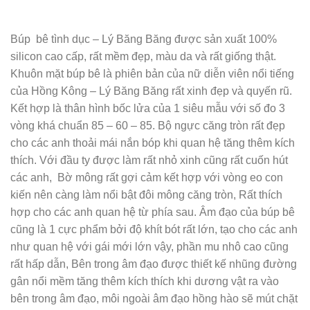
Búp bê tình dục – Lý Băng Băng được sản xuất 100%
silicon cao cấp, rất mềm đẹp, màu da và rất giống thật.
Khuôn mặt búp bê là phiên bản của nữ diễn viên nổi tiếng
của Hồng Kông – Lý Băng Băng rất xinh đẹp và quyến rũ.
Kết hợp là thân hình bốc lửa của 1 siêu mẫu với số đo 3
vòng khá chuẩn 85 – 60 – 85. Bộ ngực căng tròn rất đẹp
cho các anh thoải mái nắn bóp khi quan hệ tăng thêm kích
thích. Với đầu ty được làm rất nhỏ xinh cũng rất cuốn hút
các anh, Bờ mông rất gợi cảm kết hợp với vòng eo con
kiến nên càng làm nổi bật đôi mông căng tròn, Rất thích
hợp cho các anh quan hệ từ phía sau. Âm đạo của búp bê
cũng là 1 cực phẩm bởi độ khít bót rất lớn, tạo cho các anh
như quan hệ với gái mới lớn vậy, phần mu nhô cao cũng
rất hấp dẫn, Bên trong âm đạo được thiết kế nhũng đường
gân nổi mềm tăng thêm kích thích khi dương vật ra vào
bên trong âm đạo, môi ngoài âm đạo hồng hào sẽ mút chặt