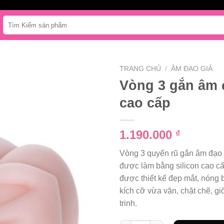
Tìm
kiếm:
TRANG CHỦ
/
ÂM ĐẠO GIẢ
Vòng 3 gắn âm đ
cao cấp
1.190.000
₫
Vòng 3 quyến rũ gắn âm đạo g
được làm bằng silicon cao cấ
được thiết kế đẹp mắt, nóng 
kích cỡ vừa vặn, chặt chẽ, g
trinh.