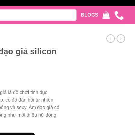
BLOGS
ạo giả silicon
iả là đồ chơi tình dục
p, có độ đàn hồi tự nhiên,
bỏng và sexy. Âm đạo giả có
iống như một thiếu nữ đồng