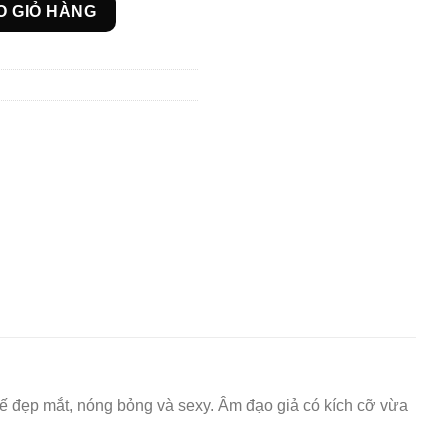
 cao cấp số lượng
O GIỎ HÀNG
 kế đẹp mắt, nóng bỏng và sexy. Âm đạo giả có kích cỡ vừa