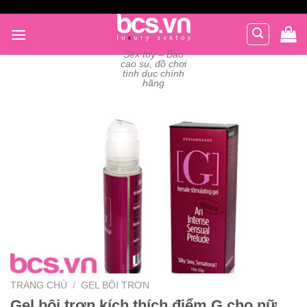
Chuyển
đến
nội
Sex toy – Bao
dung
cao su, đồ chơi
tình dục chính
hãng
TRANG CHỦ
/
GEL BÔI TRƠN
Gel bôi trơn kích thích điểm G cho nữ