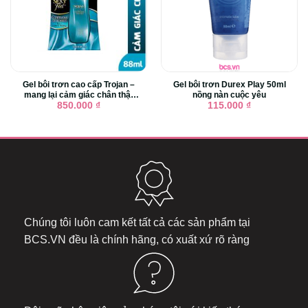
Gel bôi trơn cao cấp Trojan –
Gel bôi trơn Durex Play 50ml
mang lại cảm giác chân thật
nồng nàn cuộc yêu
cho tình yêu
850.000
₫
115.000
₫
Chúng tôi luôn cam kết tất cả các sản phẩm tại
BCS.VN
đều là chính hãng, có xuất xứ rõ ràng