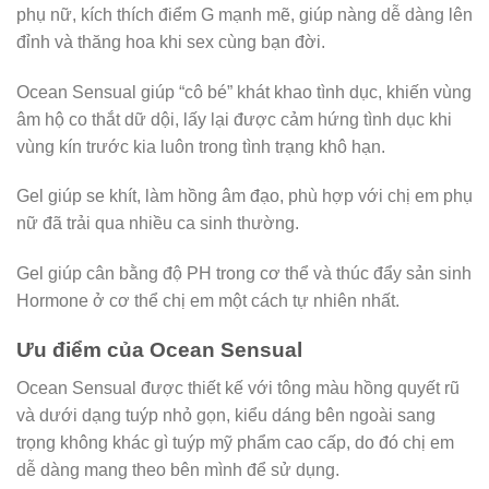
phụ nữ, kích thích điểm G mạnh mẽ, giúp nàng dễ dàng lên
đỉnh và thăng hoa khi sex cùng bạn đời.
Ocean Sensual giúp “cô bé” khát khao tình dục, khiến vùng
âm hộ co thắt dữ dội, lấy lại được cảm hứng tình dục khi
vùng kín trước kia luôn trong tình trạng khô hạn.
Gel giúp se khít, làm hồng âm đạo, phù hợp với chị em phụ
nữ đã trải qua nhiều ca sinh thường.
Gel giúp cân bằng độ PH trong cơ thể và thúc đẩy sản sinh
Hormone ở cơ thể chị em một cách tự nhiên nhất.
Ưu điểm của Ocean Sensual
Ocean Sensual được thiết kế với tông màu hồng quyết rũ
và dưới dạng tuýp nhỏ gọn, kiểu dáng bên ngoài sang
trọng không khác gì tuýp mỹ phẩm cao cấp, do đó chị em
dễ dàng mang theo bên mình để sử dụng.