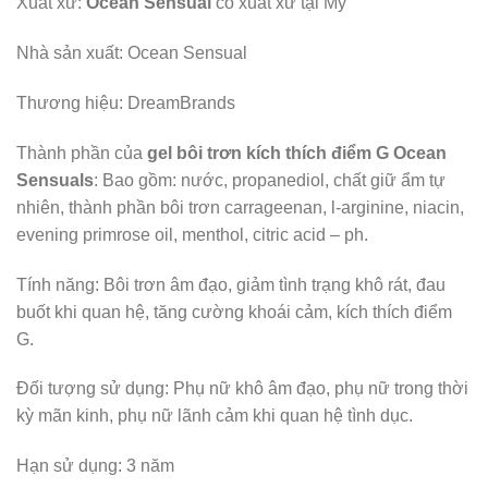
Xuất xứ:
Ocean Sensual
có xuất xứ tại Mỹ
Nhà sản xuất: Ocean Sensual
Thương hiệu: DreamBrands
Thành phần của
gel bôi trơn kích thích điểm G Ocean
Sensuals
: Bao gồm: nước, propanediol, chất giữ ẩm tự
nhiên, thành phần bôi trơn carrageenan, l-arginine, niacin,
evening primrose oil, menthol, citric acid – ph.
Tính năng: Bôi trơn âm đạo, giảm tình trạng khô rát, đau
buốt khi quan hệ, tăng cường khoái cảm, kích thích điểm
G.
Đối tượng sử dụng: Phụ nữ khô âm đạo, phụ nữ trong thời
kỳ mãn kinh, phụ nữ lãnh cảm khi quan hệ tình dục.
Hạn sử dụng: 3 năm