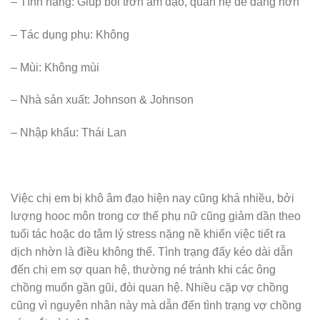
– Tính năng: Giúp bôi trơn âm đạo, quan hệ dễ dàng hơn
– Tác dụng phụ: Không
– Mùi: Không mùi
– Nhà sản xuất: Johnson & Johnson
– Nhập khẩu: Thái Lan
Việc chị em bị khô âm đạo hiện nay cũng khá nhiều, bởi
lượng hooc môn trong cơ thể phụ nữ cũng giảm dần theo
tuổi tác hoặc do tâm lý stress nặng nề khiến việc tiết ra
dịch nhờn là điều không thể. Tình trạng đấy kéo dài dẫn
đến chị em sợ quan hệ, thường né tránh khi các ông
chồng muốn gần gũi, đòi quan hệ. Nhiều cặp vợ chồng
cũng vì nguyên nhân này mà dẫn đến tình trạng vợ chồng