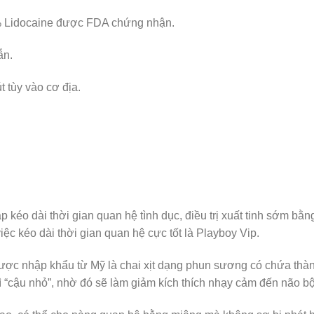
% Lidocaine được FDA chứng nhận.
ẫn.
t tùy vào cơ địa.
éo dài thời gian quan hệ tình dục, điều trị xuất tinh sớm bằng 
iệc kéo dài thời gian quan hệ cực tốt là Playboy Vip.
ợc nhập khẩu từ Mỹ là chai xịt dạng phun sương có chứa thành
ì “cậu nhỏ”, nhờ đó sẽ làm giảm kích thích nhạy cảm đến não bộ,