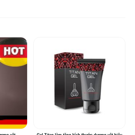
ương vật
Gel Titan làm tăng kích thước dương vật hiệu