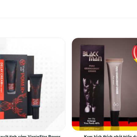
xuất tinh sớm VirginStar Power
Kem kích thích phát triển d