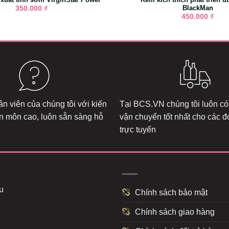
BlackMan
350.000
₫
450.000
₫
n viên của chúng tôi với kiến
Tại
BCS.VN
chúng tôi luôn có
n môn cao, luôn sẵn sàng hỗ
vận chuyển tốt nhất cho các 
trực tuyến
u
Chính sách bảo mật
Chính sách giao hàng