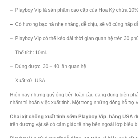
– Playboy Vip là sản phẩm cao cấp của Hoa Kỳ chứa 10
– Có hương bạc hà nhẹ nhàng, dễ chịu, sẽ vô cùng hấp d
– Playboy Vip có thể kéo dài thời gian quan hệ trên 30 phú
– Thể tích: 10ml.
– Dùng được: 30 – 40 lần quan hệ
– Xuất xứ: USA
Hiện nay những quý ông trên toàn cầu đang dụng biện pháp k
nhằm trì hoãn việc xuất tinh. Một trong những dòng hỗ trợ v
Chai xịt chống xuất tinh sớm Playboy Vip- hàng USA
đư
trên dương vật sẽ có cảm giác tê nhẹ bên ngoài lớp biểu b