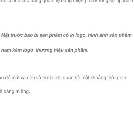
 cao, có thể cho nàng quan hệ bằng miệng mà không sợ bị phát h
Mặt trước bao bì sản phẩm có in logo, hình ảnh sản phẩm
ho nam kèm logo thương hiệu sản phẩm.
au đó mát xa đều và trước khi quan hệ một khoảng thời gian .
hệ bằng miệng.