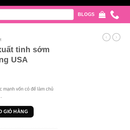
BLOGS
M
xuất tinh sớm
àng USA
ức mạnh vốn có để làm chủ
n…
Playboy Vip- hàng USA số lượng
O GIỎ HÀNG