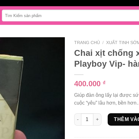
Tìm
kiếm:
TRANG CHỦ
/
XUẤT TINH SỚ
Chai xịt chống 
Playboy Vip- h
400.000
₫
Giúp đàn ông lấy lại được s
cuộc “yêu” lâu hơn, bền hơ
Chai xịt chống xuất tinh sớm 
THÊM VÀ