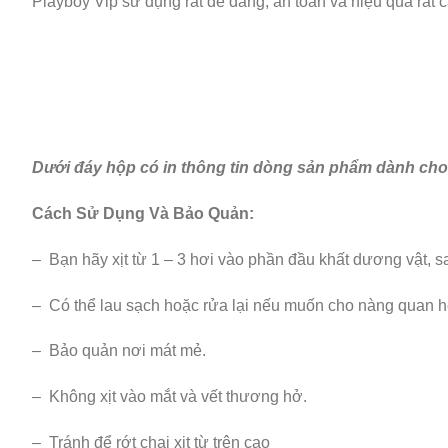
Playboy Vip sử dụng rất dễ dàng, an toàn và hiệu quả rất
Dưới đáy hộp có in thông tin dòng sản phẩm dành c
Cách Sử Dụng Và Bảo Quản:
– Bạn hãy xịt từ 1 – 3 hơi vào phần đầu khất dương vật, s
– Có thể lau sạch hoặc rửa lại nếu muốn cho nàng quan 
– Bảo quản nơi mát mẻ.
– Không xịt vào mắt và vết thương hở.
– Tránh để rớt chai xịt từ trên cao