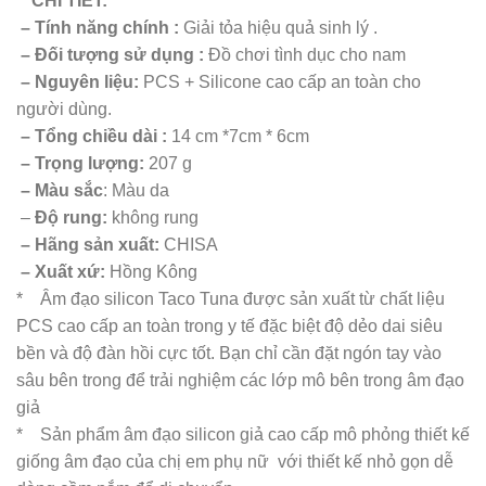
*
CHI TIẾT:
– Tính năng chính :
Giải tỏa hiệu quả sinh lý .
– Đối tượng sử dụng :
Đồ chơi tình dục cho nam
– Nguyên liệu:
PCS + Silicone cao cấp an toàn cho
người dùng.
– Tổng chiều dài :
14 cm *7cm * 6cm
– Trọng lượng:
207 g
– Màu sắc
: Màu da
–
Độ rung:
không rung
– Hãng sản xuất:
CHISA
– Xuất xứ:
Hồng Kông
* Âm đạo silicon Taco Tuna được sản xuất từ chất liệu
PCS cao cấp an toàn trong y tế đặc biệt độ dẻo dai siêu
bền và độ đàn hồi cực tốt. Bạn chỉ cần đặt ngón tay vào
sâu bên trong để trải nghiệm các lớp mô bên trong âm đạo
giả
* Sản phẩm âm đạo silicon giả cao cấp mô phỏng thiết kế
giống âm đạo của chị em phụ nữ với thiết kế nhỏ gọn dễ