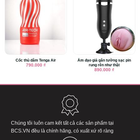
Cốc thủ dâm Tenga Air
Âm đạo giả gắn tường sạc pin
rung rên như thật
790.000
₫
890.000
₫
Chúng tôi luôn cam kết tất cả các sản phẩm tại
BCS.VN
đều là chính hãng, có xuất xứ rõ ràng