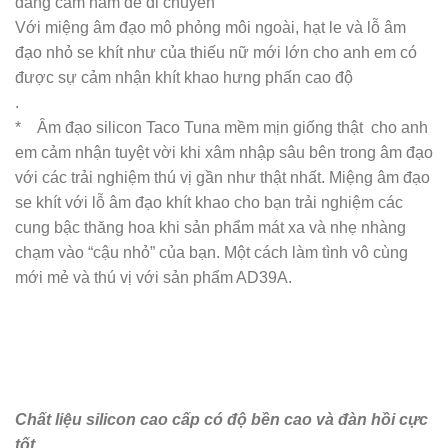
dàng cầm nắm để di chuyển
Với miệng âm đạo mô phỏng môi ngoài, hạt le và lỗ âm
đạo nhỏ se khít như của thiếu nữ mới lớn cho anh em có
được sự cảm nhận khít khao hưng phấn cao độ
.
* Âm đạo silicon Taco Tuna mềm mịn giống thật cho anh
em cảm nhận tuyệt vời khi xâm nhập sâu bên trong âm đạo
với các trải nghiệm thú vị gần như thật nhất. Miệng âm đạo
se khít với lỗ âm đạo khít khao cho bạn trải nghiệm các
cung bậc thăng hoa khi sản phẩm mát xa và nhẹ nhàng
chạm vào “cậu nhỏ” của bạn. Một cách làm tình vô cùng
mới mẻ và thú vị với sản phẩm AD39A.
Chất liệu silicon cao cấp có độ bền cao và đàn hồi cực
tốt