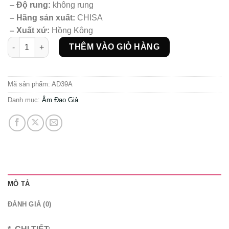
–
Độ rung:
không rung
– Hãng sản xuất:
CHISA
– Xuất xứ:
Hồng Kông
Âm đạo silicon Taco Tuna số lượng
THÊM VÀO GIỎ HÀNG
Mã sản phẩm:
AD39A
Danh mục:
Âm Đạo Giả
MÔ TẢ
ĐÁNH GIÁ (0)