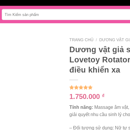
Tìm
kiếm:
TRANG CHỦ
/
DƯƠNG VẬT GI
Dương vật giả 
Lovetoy Rotato
điều khiển xa
5.00
1
trên 5
1.750.000
₫
dựa trên
đánh giá
Tính năng:
Massage âm vật, 
giải quyết nhu cầu sinh lý ch
– Đối tượng sử dụng: Nữ tự 