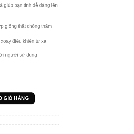
à giúp bạn tình dễ dàng lên
lớp giống thật chống thấm
 xoay điều khiến từ xa
với người sử dụng
oy Rotator rung ngoáy điều khiển xa số lượng
O GIỎ HÀNG