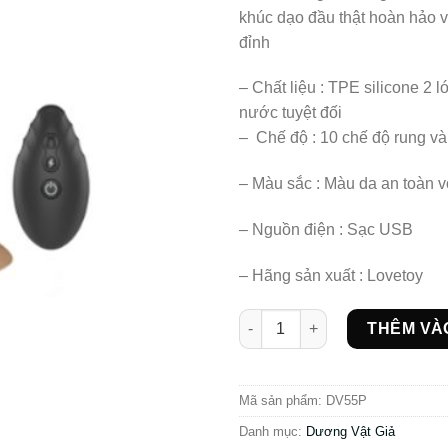
khúc dạo đầu thật hoàn hảo v
đỉnh
– Chất liệu : TPE silicone 2 
nước tuyệt đối
– Chế độ : 10 chế độ rung và
– Màu sắc : Màu da an toàn 
– Nguồn điện : Sạc USB
– Hãng sản xuất : Lovetoy
Dương vật giả siêu mềm Lovet
THÊM VÀ
Mã sản phẩm:
DV55P
Danh mục:
Dương Vật Giả