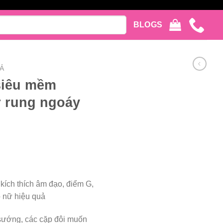
BLOGS
Ả
siêu mềm
r rung ngoáy
kích thích âm đạo, điểm G,
o nữ hiệu quả
sướng, các cặp đôi muốn