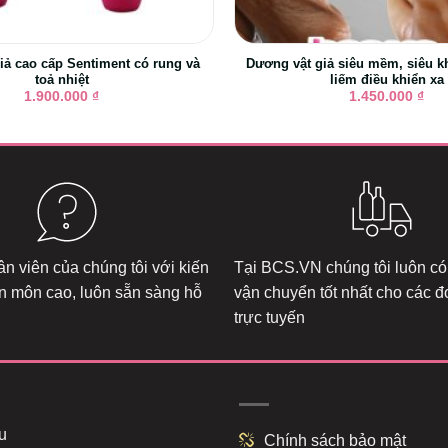
iả cao cấp Sentiment có rung và
Dương vật giả siêu mềm, siêu k
toả nhiệt
liếm điều khiển xa
1.900.000
₫
1.450.000
₫
n viên của chúng tôi với kiến
Tại
BCS.VN
chúng tôi luôn có
n môn cao, luôn sẵn sàng hỗ
vận chuyển tốt nhất cho các 
trực tuyến
u
Chính sách bảo mật