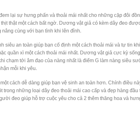
đem lại sự hưng phấn và thoải mái nhất cho những cặp đôi đồng
 thịt thật một cách bất ngờ. Dương vật giả có kèm dây đeo đư
nâng cùng với bạn tình khi lên đỉnh.
 siêu an toàn giúp bạn cố định một cách thoải mái và tự tin kh
c quần xì một cách thoải mái nhất. Dương vật giả cực kỳ sống 
 khi chạm tới âm đạo của nàng nhất là điểm G làm nàng siêu sư
nhận mỗi khi yêu.
ời một cách dễ dàng giúp bạn vệ sinh an toàn hơn. Chính điều 
 trong những loại dây đeo thoải mái cao cấp và đẹp hàng đầu 
người đeo giúp hỗ trợ cuộc yêu cho cả 2 thêm thăng hoa và hưn