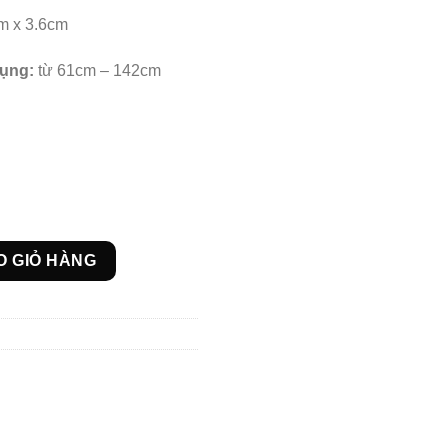
m x 3.6cm
bụng:
từ 61cm – 142cm
vetoy số lượng
O GIỎ HÀNG