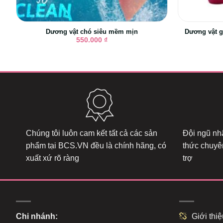
Dương vật chó siêu mềm mịn
Dương vật g
550.000
₫
Chúng tôi luôn cam kết tất cả các sản
Đội ngũ nhâ
phẩm tại
BCS.VN
đều là chính hãng, có
thức chuyê
xuất xứ rõ ràng
trợ
Chi nhánh:
Giới thiệ