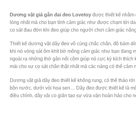
Dương vật giả gắn đai đeo Lovetoy
được thiết kế nhằm 
lòng nhất mà cho bạn tình cảm giác như được chạm tới da
cọ sát đau đớn khi đeo giúp cho người chơi cảm giác nâng 
Thiết kế dương vật dây đeo vô cùng chắc chắn, độ bám dính
khi nó vòng sát ôm khít bờ mông cảm giác như bạn đang mặ
ngoài ra những thớ gân nổi cộm giúp nó cực kỳ kích thích
mái cho sự cọ sát chân thật nhất mà các nàng có thể cảm 
Dương vật giả dây đeo thiết kế không rung, có thể tháo r
bồn nước, dưới vòi hoa sen… Dây đeo được thiết kế là một
điều chỉnh, dây vải co giãn tạo sự vừa vặn hoàn hảo cho 