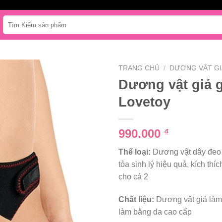
Tìm
kiếm:
TRANG CHỦ
/
DƯƠNG VẬT GI
Dương vật giả 
Lovetoy
990.000
₫
Thể loại:
Dương vật dây đeo đ
tỏa sinh lý hiệu quả, kích th
cho cả 2
Chất liệu:
Dương vật giả làm
làm bằng da cao cấp