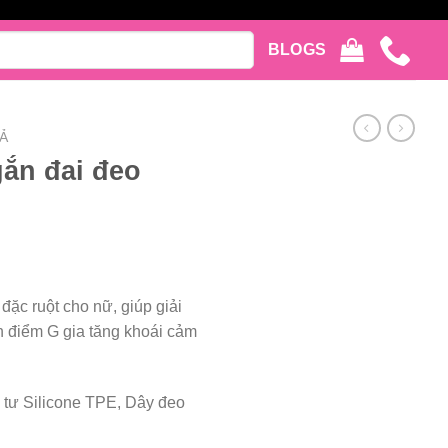
BLOGS
Ả
gắn đai đeo
ặc ruột cho nữ, giúp giải
ích điểm G gia tăng khoái cảm
 tư Silicone TPE, Dây đeo