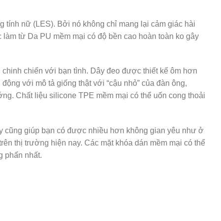
 tính nữ (LES). Bởi nó không chỉ mang lại cảm giác hài
ợc làm từ Da PU mềm mại có độ bền cao hoàn toàn ko gây
i chinh chiến với bạn tình. Dây đeo được thiết kế ôm hơn
động với mô tả giống thật với “cậu nhỏ” của đàn ông,
ớng. Chất liệu silicone TPE mềm mại có thể uốn cong thoải
này cũng giúp bạn có được nhiều hơn không gian yêu như ở
trên thị trường hiện nay. Các mặt khóa dán mềm mại có thể
g phấn nhất.