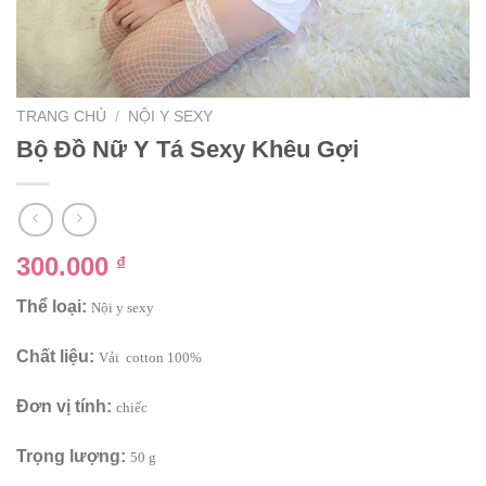
TRANG CHỦ
/
NỘI Y SEXY
Bộ Đồ Nữ Y Tá Sexy Khêu Gợi
300.000
₫
Thể loại:
Nội y sexy
Chất liệu:
Vải cotton 100%
Đơn vị tính:
chiếc
Trọng lượng:
50 g