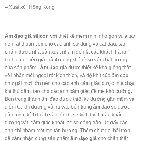
– Xuất xứ: Hồng Kông
Âm đạo giả silicon
với thiết kế mềm mịn, nhỏ gọn vừa tay
nên rất thuận tiện cho các anh sử dụng và cất dấu, sản
phẩm được nhà sản xuất nhắm đến là các khách hàng ”
bình dân ” nên giá thành cũng khá rẻ so với chất lượng
của sản phẩm.
Âm đạo giả
được thiết kế khá giống thật
với phần môi ngoài rất kích thích, và độ khít của âm đạo
như gái mới lớn nên cho các anh cảm giác được mút chặt
khi thủ dâm, tạo cho các anh cảm giác đê mê khó cưỡng.
Bên trong thành âm đạo được thiết kế đường gân mềm và
điểm G, khi dương vật ra vào bên trong âm đạo sẽ được
gân mềm kích thích và điểm G sẽ kích thích đầu khấc
dương vật, cảm giác khoái lạc sẽ dâng trào lúc đấy các
anh chỉ nhắm mắt mà tận hưởng. Thêm chút gel bôi trơn
để cảm nhận cùng sản phẩm
âm đạo giả
cho chân thật