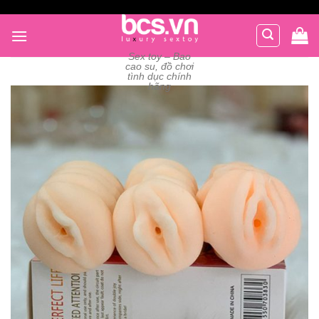
Chuyển
đến
nội
Sex toy – Bao
dung
cao su, đồ chơi
tình dục chính
hãng