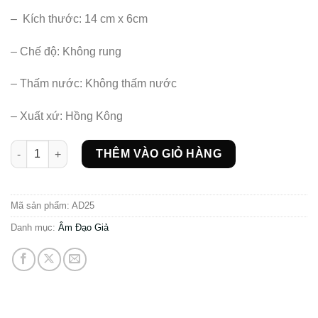
– Kích thước: 14 cm x 6cm
– Chế độ: Không rung
– Thấm nước: Không thấm nước
– Xuất xứ: Hồng Kông
Âm đạo giả silicon siêu mềm mịn, khít như gái mới lớn số lượn
THÊM VÀO GIỎ HÀNG
Mã sản phẩm:
AD25
Danh mục:
Âm Đạo Giả