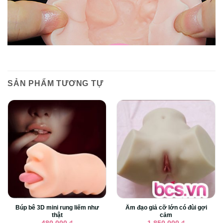
SẢN PHẨM TƯƠNG TỰ
Búp bê 3D mini rung liếm như
Âm đạo giả cỡ lớn có đùi gợi
thật
cảm