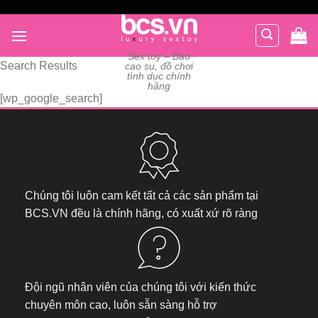
Chuyển
đến
nội
Sex toy – Bao
dung
Search Results
cao su, đồ chơi
tình dục chính
hãng
[wp_google_search]
Chúng tôi luôn cam kết tất cả các sản phẩm tại
BCS.VN
đều là chính hãng, có xuất xứ rõ ràng
Đội ngũ nhân viên của chúng tôi với kiến thức
chuyên môn cao, luôn sẵn sàng hỗ trợ